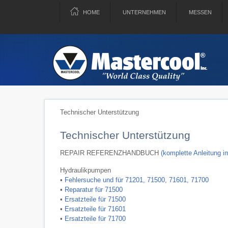
HOME
UNTERNEHMEN
MESSEN
Technischer Unterstützung
Technischer Unterstützung
REPAIR REFERENZHANDBUCH
(komplette Anleitung 
Hydraulikpumpen
•
Fehlersuche und für 71201, 71500, 71601, 71700
•
Reparatur für 71500
•
Ersatzteile für 71500
•
Ersatzteile für 71601
•
Ersatzteile für 71700