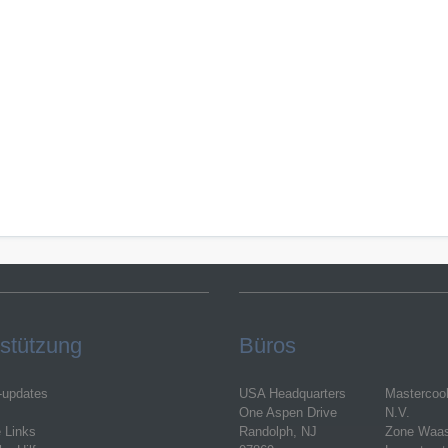
stützung
Büros
-updates
USA Headquarters
Mastercoo
One Aspen Drive
N.V.
e Links
Randolph, NJ
Zone Waa