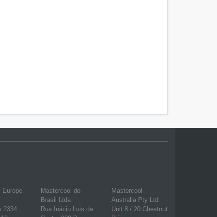
l Europe
Mastercool do
Mastercool
Brasil Ltda
Australia Pty Ltd
s 2334
Rua Inácio Luis da
Unit 8 / 20 Chestnut