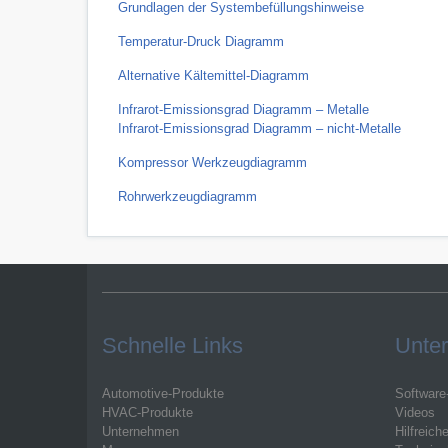
Grundlagen der Systembefüllungshinweise
Temperatur-Druck Diagramm
Alternative Kältemittel-Diagramm
Infrarot-Emissionsgrad Diagramm – Metalle
Infrarot-Emissionsgrad Diagramm – nicht-Metalle
Kompressor Werkzeugdiagramm
Rohrwerkzeugdiagramm
Schnelle Links
Unter
Automotive-Produkte
Software
HVAC-Produkte
Videos
Unternehmen
Hilfreich