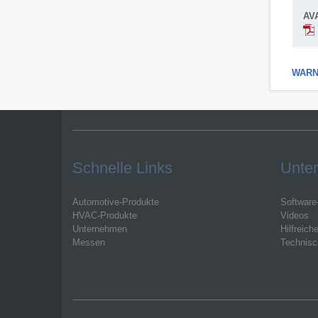
AV
WARNI
Schnelle Links
Unter
Automotive-Produkte
Software
HVAC-Produkte
Videos
Unternehmen
Hilfreich
Messen
Technisc