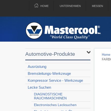
HOME
UNTERNEHMEN
MESSEN
Automotive-Produkte
Home
FARB
Ausrüstung
Bremsleitungs-Werkzeuge
Kompressor Service - Werkzeuge
Lecke Suchen
DIAGNOSTISCHE
RAUCHMASCHINEN
Electronisches Lecksuchen