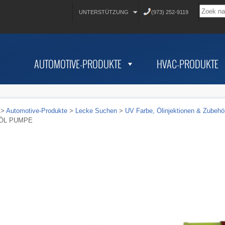
UNTERSTÜTZUNG
(973) 252-9119
AUTOMOTIVE-PRODUKTE
HVAC-PRODUKTE
>
Automotive-Produkte
>
Lecke Suchen
>
UV Farbe, Ölinjektionen & Zubehö
ÖL PUMPE