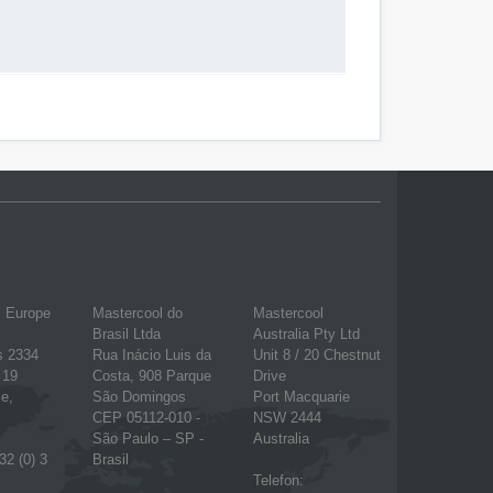
l Europe
Mastercool do
Mastercool
Brasil Ltda
Australia Pty Ltd
s 2334
Rua Inácio Luis da
Unit 8 / 20 Chestnut
 19
Costa, 908 Parque
Drive
e,
São Domingos
Port Macquarie
CEP 05112-010 -
NSW 2444
São Paulo – SP -
Australia
32 (0) 3
Brasil
Telefon: