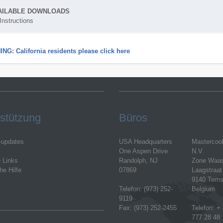
AILABLE DOWNLOADS
Instructions
NG: California residents please click here
stützung
Büros
-updates
USA Headquarters
Mastercoo
One Aspen Drive
N.V.
e Links
Randolph, NJ
Zone Waa
he Hilfe
07869
Laagstraat
9140 Tems
Telefon: (973) 252-
Belgium
9119
Fax: (973) 252-2455
Telefon: + 
777 28 48