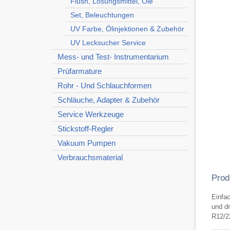
Flush, Lösungsmittel, Öle
Set, Beleuchtungen
UV Farbe, Ölinjektionen & Zubehör
UV Lecksucher Service
Mess- und Test- Instrumentarium
Prüfarmature
Rohr - Und Schlauchformen
Schläuche, Adapter & Zubehör
Service Werkzeuge
Stickstoff-Regler
Vakuum Pumpen
Verbrauchsmaterial
Prod
Einfa
und dr
R12/22