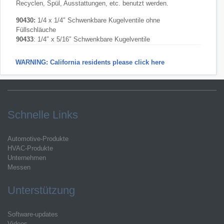
Recyclen, Spül, Ausstattungen, etc. benutzt werden.
90430:
1/4 x 1/4″ Schwenkbare Kugelventile ohne
Füllschläuche
90433
: 1/4″ x 5/16″ Schwenkbare Kugelventile
WARNING: California residents please click here
Schnelle Links
Automotive-Produkte
HVAC-Produkte
Unternehmen
Messen
Unterstützung
Software-updates
Videos