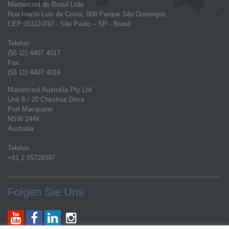
Mastercool do Brasil Ltda
Rua Inácio Luis da Costa, 908 Parque São Domingos
CEP 05112-010 - São Paulo – SP - Brasil
Telefon:
(55 11) 4407 4017
Fax:
(55 11) 4407 4019
Mastercool Australia Pty Ltd
Unit 8 / 20 Chestnut Drive
Port Macquarie
NSW 2444
Australia
Telefon:
+61 2 55729397
Folgen Sie Uns