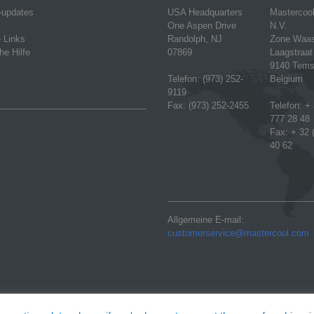
-updates
USA Headquarters
Mastercoo
One Aspen Drive
N.V.
e Links
Randolph, NJ
Zone Waa
he Hilfe
07869
Laagstraat
9140 Tems
Telefon: (973) 252-
Belgium
9119
Fax: (973) 252-2455
Telefon: + 
777 28 48
Fax: + 32 
40 62
Allgemeine E-mail:
customerservice@mastercool.com