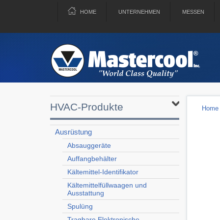
HOME
UNTERNEHMEN
MESSEN
HVAC-Produkte
Home
Ausrüstung
Absauggeräte
Auffangbehälter
Kältemittel-Identifikator
Kältemittelfüllwaagen und
Ausstattung
Spulüng
Tragbare Elektronische