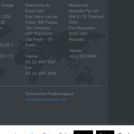
l Europe
Mastercool do
Mastercool
Brasil Ltda
Australia Pty Ltd
s 2334
Rua Inácio Luis da
Unit 8 / 20 Chestnut
 19
Costa, 908 Parque
Drive
e,
São Domingos
Port Macquarie
CEP 05112-010 -
NSW 2444
São Paulo – SP -
Australia
32 (0) 3
Brasil
Telefon:
(0) 3 777
Telefon:
+61 2 55729397
(55 11) 4407 4017
Fax:
(55 11) 4407 4019
Technischer Produktsupport:
techs@mastercool.com