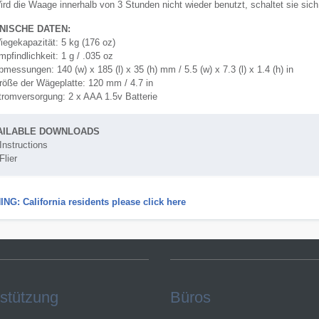
ird die Waage innerhalb von 3 Stunden nicht wieder benutzt, schaltet sie sic
NISCHE DATEN:
iegekapazität: 5 kg (176 oz)
pfindlichkeit: 1 g / .035 oz
messungen: 140 (w) x 185 (l) x 35 (h) mm / 5.5 (w) x 7.3 (l) x 1.4 (h) in
röße der Wägeplatte: 120 mm / 4.7 in
tromversorgung: 2 x AAA 1.5v Batterie
AILABLE DOWNLOADS
Instructions
Flier
NG: California residents please click here
stützung
Büros