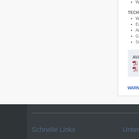
W
TECH
W
Em
Ab
G
S
AV
WARNI
Schnelle Links
Unter