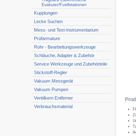
Evakuier/Fuellstationen
Kupplungen
Lecke Suchen
Mess- und Test-Instrumentarium
Prüfarmature
Rohr - Bearbeitungswerkzeuge
Schläuche, Adapter & Zubehör
Service Werkzeuge und Zubehörteile
Stickstoff-Regler
Vakuum Messgerät
Vakuum Pumpen
Ventilkern Entferner
Prod
Verbrauchsmaterial
F
Z
U
T
A