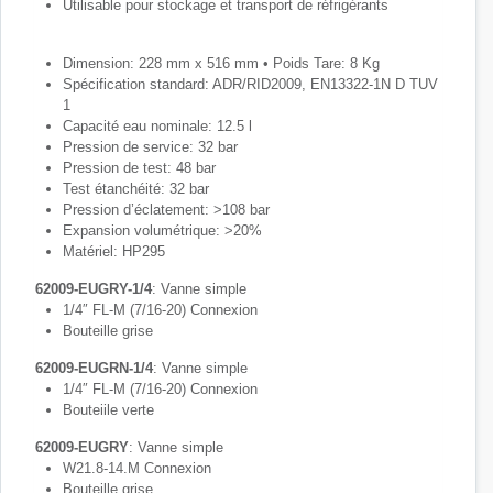
Utilisable pour stockage et transport de réfrigérants
Dimension: 228 mm x 516 mm • Poids Tare: 8 Kg
Spécification standard: ADR/RID2009, EN13322-1N D TUV
1
Capacité eau nominale: 12.5 l
Pression de service: 32 bar
Pression de test: 48 bar
Test étanchéité: 32 bar
Pression d’éclatement: >108 bar
Expansion volumétrique: >20%
Matériel: HP295
62009-EUGRY-1/4
: Vanne simple
1/4″ FL-M (7/16-20) Connexion
Bouteille grise
62009-EUGRN-1/4
: Vanne simple
1/4″ FL-M (7/16-20) Connexion
Bouteiile verte
62009-EUGRY
: Vanne simple
W21.8-14.M Connexion
Bouteille grise