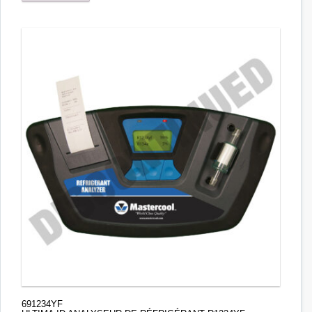
691234YF