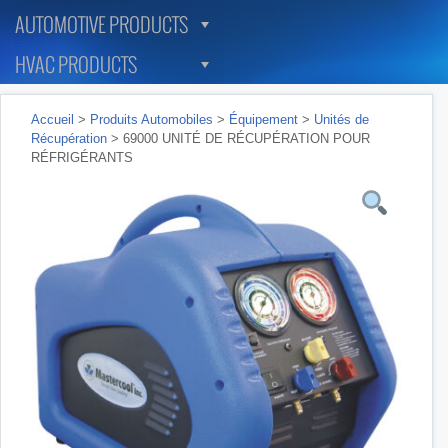
AUTOMOTIVE PRODUCTS
HVAC PRODUCTS
Accueil
>
Produits Automobiles
>
Équipement
>
Unités de
Récupération
> 69000 UNITÉ DE RÉCUPÉRATION POUR
RÉFRIGÉRANTS