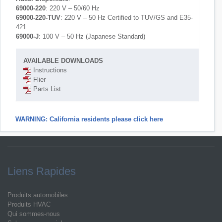
69000-220
: 220 V – 50/60 Hz
69000-220-TUV
: 220 V – 50 Hz Certified to TUV/GS and E35-
421
69000-J
: 100 V – 50 Hz (Japanese Standard)
AVAILABLE DOWNLOADS
Instructions
Flier
Parts List
WARNING: California residents please click here
Liens Rapides
Produits automobiles
Produits HVAC
Qui sommes-nous