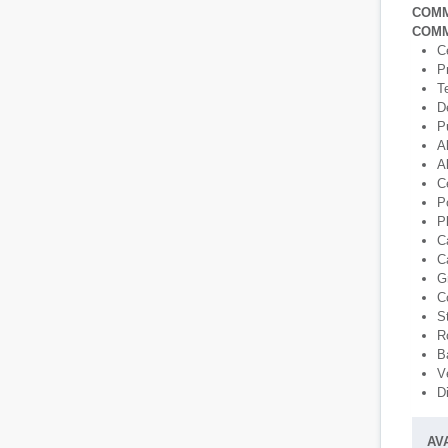
COMM
COMM
C
P
T
D
P
Al
Al
Ce
P
P
Ca
C
G
Co
S
R
B
Vé
D
AV