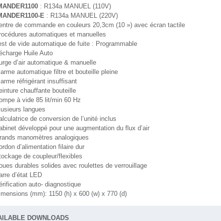
ANDER1100
: R134a MANUEL (110V)
ANDER1100-E
: R134a MANUEL (220V)
entre de commande en couleurs 20,3cm (10 ») avec écran tactile
rocédures automatiques et manuelles
est de vide automatique de fuite : Programmable
écharge Huile Auto
urge d’air automatique & manuelle
arme automatique filtre et bouteille pleine
arme réfrigérant insuffisant
inture chauffante bouteille
ompe à vide 85 lit/min 60 Hz
lusieurs langues
lculatrice de conversion de l’unité inclus
abinet développé pour une augmentation du flux d’air
rands manomètres analogiques
rdon d’alimentation filaire dur
tockage de coupleur/flexibles
oues durables solides avec roulettes de verrouillage
arre d’état LED
rification auto- diagnostique
imensions (mm): 1150 (h) x 600 (w) x 770 (d)
AILABLE DOWNLOADS