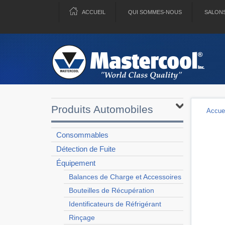
ACCUEIL
QUI SOMMES-NOUS
SALON
Produits Automobiles
Accuei
Consommables
Détection de Fuite
Équipement
Balances de Charge et Accessoires
Bouteilles de Récupération
Identificateurs de Réfrigérant
Rinçage