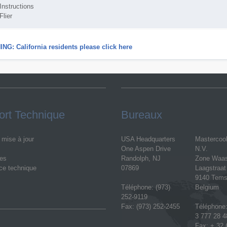
Instructions
Flier
NG: California residents please click here
rt Technique
Bureaux
- mise à jour
USA Headquarters
Mastercoo
One Aspen Drive
N.V.
les
Randolph, NJ
Zone Waa
ce technique
07869
Laagstraat
9140 Tems
Téléphone: (973)
Belgium
252-9119
Fax: (973) 252-2455
Téléphone:
3 777 28 4
Fax: + 32 