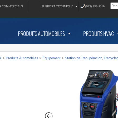
S COMMERCIALS
SUPPORT TECHNIQUE
(973) 252-9119
PRODUITS AUTOMOBILES
PRODUITS HVAC
l
>
Produits Automobiles
>
Équipement
>
Station de Récupéracion, Recycla