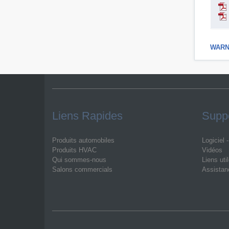
WARNI
Liens Rapides
Suppo
Produits automobiles
Logiciel 
Produits HVAC
Vidéos
Qui sommes-nous
Liens uti
Salons commercials
Assistan