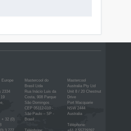
l Europe
Mastercool do
Mastercool
Brasil Ltda
Australia Pty Ltd
s 2334
Rua Inácio Luis da
Unit 8 / 20 Chestnut
 19
Costa, 908 Parque
Drive
e,
São Domingos
Port Macquarie
CEP 05112-010 -
NSW 2444
São Paulo – SP -
Australia
 + 32 (0)
Brasil
8
Téléphone:
(0) 3 777
Téléphone:
+61 2 55729397