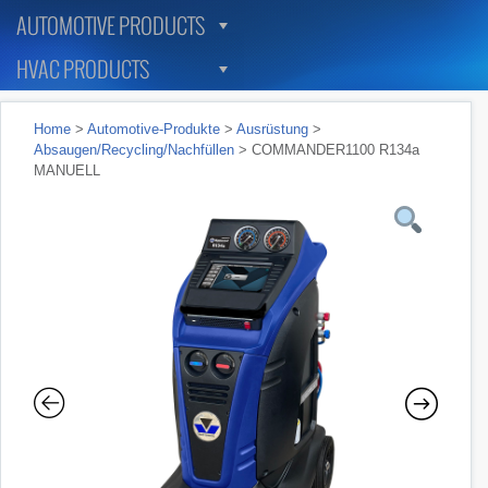
AUTOMOTIVE PRODUCTS
HVAC PRODUCTS
Home
>
Automotive-Produkte
>
Ausrüstung
>
Absaugen/Recycling/Nachfüllen
> COMMANDER1100 R134a
MANUELL