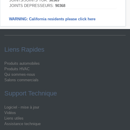
JOINTS/JOINTS TOR:
90369
JOINTS DEPRESSEURS:
90368
WARNING: California residents please click here
Liens Rapides
Produits automobiles
Produits HVAC
Qui sommes-nous
Salons commercials
Support Technique
Logiciel - mise à jour
Vidéos
Liens utiles
Assistance technique