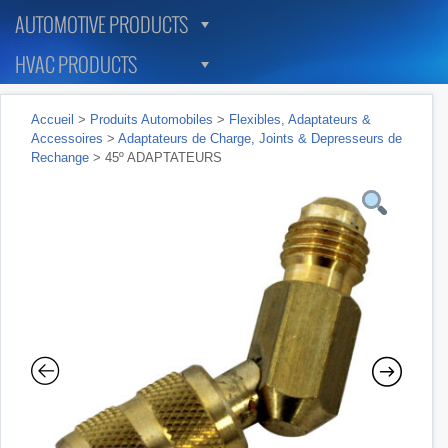
AUTOMOTIVE PRODUCTS
HVAC PRODUCTS
Accueil
>
Produits Automobiles
>
Flexibles, Adaptateurs &
Accessoires
>
Adaptateurs de Charge, Joints & Depresseurs de
Rechange
> 45º ADAPTATEURS