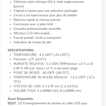
Sélection unité métrique (SI) & unité anglo-saxonne
(pouce)
Trépied à monter pour une utilisation prolongée
Circuit à microprocesseur pour plus de fiabilité
Réponse rapide et mesure précise
Fonctionne avec 4 piles AAA
Girouette professionnelle amovible
Afficheur LCD rétro-éclairé
Format portatif, facile à transporter
Indicateur de niveau de pile
SPECIFICATIONS:
TEMPERATURE: -4 à 140˚F (-20 à 60˚C)
Précision: ±1˚F (±0.6˚C)
HUMIDITE RELATIVE: 0 à 100% RHPrécision: ±3 % à 10
à 90 % HR (cal. temp.) ±5 % à une autre plage
POINT DE ROSEE: -90-158˚F (-68-70˚C)
TEMPERATURE DU BULBE MOUILLE: -7.6 à 158˚F (-22 à
70˚C)
VITESSE DE L’AIR: 0.3 à 35 m/s (1 à 114 ft/s)
VOLUME D’AIR: 0 à 99999 m3/s (0 à 99999 cfm)
Aussi Disponible:
52237
: CD D’enregistrement de donnes et cable USB pour