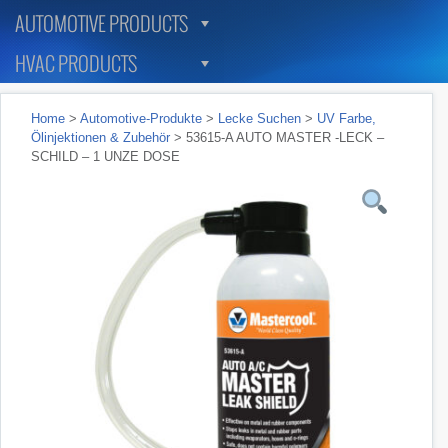
AUTOMOTIVE PRODUCTS
HVAC PRODUCTS
Home
>
Automotive-Produkte
>
Lecke Suchen
>
UV Farbe,
Ölinjektionen & Zubehör
> 53615-A AUTO MASTER -LECK –
SCHILD – 1 UNZE DOSE