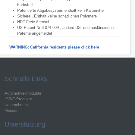
Farbstoff
Patentierte Abgabesystem enthält kein Kältemittel
Sichere , Enthält keine schädlichen Polymere
HFC Freie Aerosol
US-Patent Nr 8.074.009 , andere US- und ausländische
Patente angemeldet
WARNING: California residents please click here
Schnelle Links
Automotive-Produkte
HVAC-Produkte
Unternehmen
Messen
Unterstützung