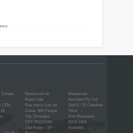
tance
l Europe
Mastercool do
Mastercool
Brasil Ltda
Australia Pty Ltd
s 2334
Rua Inácio Luis da
Unit 8 / 20 Chestnut
 19
Costa, 908 Parque
Drive
e,
São Domingos
Port Macquarie
CEP 05112-010 -
NSW 2444
São Paulo – SP -
Australia