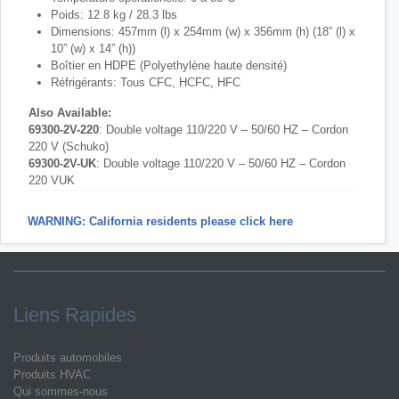
Poids: 12.8 kg / 28.3 lbs
Dimensions: 457mm (l) x 254mm (w) x 356mm (h) (18” (l) x
10” (w) x 14” (h))
Boîtier en HDPE (Polyethylène haute densité)
Réfrigérants: Tous CFC, HCFC, HFC
Also Available:
69300-2V-220
: Double voltage 110/220 V – 50/60 HZ –
Cordon
220 V (Schuko)
69300-2V-UK
: Double voltage 110/220 V – 50/60 HZ – Cordon
220 VUK
WARNING: California residents please click here
Liens Rapides
Produits automobiles
Produits HVAC
Qui sommes-nous