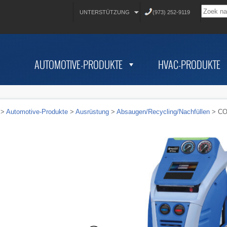
UNTERSTÜTZUNG
(973) 252-9119
AUTOMOTIVE-PRODUKTE
HVAC-PRODUKTE
>
Automotive-Produkte
>
Ausrüstung
>
Absaugen/Recycling/Nachfüllen
> CO