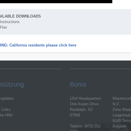
AILABLE DOWNLOADS
Instructions
Flier
NG: California residents please click here
stützung
Büros
-updates
USA Headquarters
Mastercoo
One Aspen Drive
N.V.
e Links
Randolph, NJ
Zone Waa
he Hilfe
07869
Laagstraat
9140 Tems
Telefon: (973) 252-
Belgium