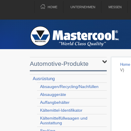
HOME
UNTERNEHMEN
MESSEN
Automotive-Produkte
Home
V)
Ausrüstung
Absaugen/Recycling/Nachfüllen
Absauggeräte
Auffangbehälter
Kältemittel-Identifikator
Kältemittelfüllwaagen und
Ausstattung
Spulüng