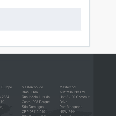
l Europe
Mastercool do
Mastercool
Brasil Ltda
Australia Pty Ltd
s 2334
Rua Inácio Luis da
Unit 8 / 20 Chestnut
 19
Costa, 908 Parque
Drive
e,
São Domingos
Port Macquarie
CEP 05112-010 -
NSW 2444