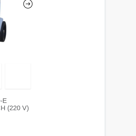
-E
 (220 V)