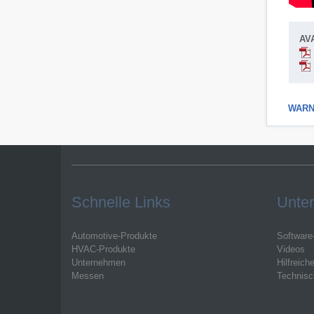
AV
WARNI
Schnelle Links
Unter
Automotive-Produkte
Software
HVAC-Produkte
Videos
Unternehmen
Hilfreich
Messen
Technisc