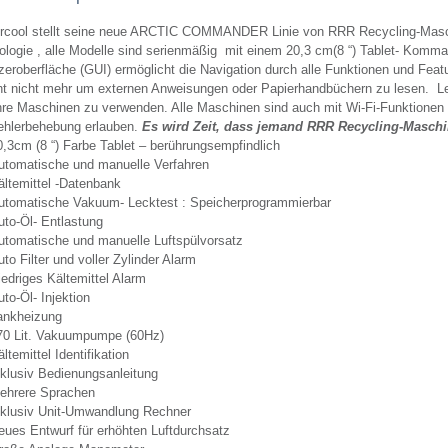
rcool stellt seine neue ARCTIC COMMANDER Linie von RRR Recycling-Maschi
logie , alle Modelle sind serienmäßig mit einem 20,3 cm(8 “) Tablet- Komman
eroberfläche (GUI) ermöglicht die Navigation durch alle Funktionen und Featu
ht nicht mehr um externen Anweisungen oder Papierhandbüchern zu lesen. Le
re Maschinen zu verwenden. Alle Maschinen sind auch mit Wi-Fi-Funktionen a
ehlerbehebung erlauben.
Es wird Zeit, dass jemand RRR Recycling-Maschine
0,3cm (8 “) Farbe Tablet – berührungsempfindlich
utomatische und manuelle Verfahren
ältemittel -Datenbank
utomatische Vakuum- Lecktest : Speicherprogrammierbar
uto-Öl- Entlastung
utomatische und manuelle Luftspülvorsatz
to Filter und voller Zylinder Alarm
iedriges Kältemittel Alarm
to-Öl- Injektion
ankheizung
70 Lit. Vakuumpumpe (60Hz)
ltemittel Identifikation
nklusiv Bedienungsanleitung
ehrere Sprachen
nklusiv Unit-Umwandlung Rechner
eues Entwurf für erhöhten Luftdurchsatz