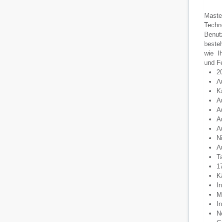
Maste
Techno
Benutz
beste
wie Ih
und F
2
A
K
A
A
A
Au
N
Au
T
1
Kä
I
M
I
N