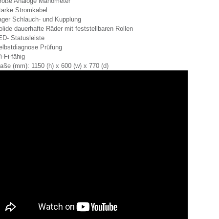
roße Analoge Manometer
tarke Stromkabel
ager Schlauch- und Kupplung
olide dauerhafte Räder mit feststellbaren Rollen
ED- Statusleiste
elbstdiagnose Prüfung
-Fi-fähig
aße (mm): 1150 (h) x 600 (w) x 770 (d)