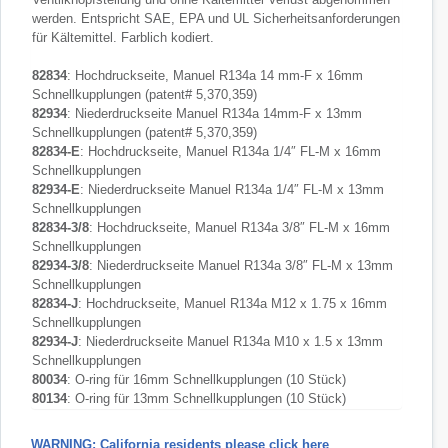
werden. Entspricht SAE, EPA und UL Sicherheitsanforderungen
für Kältemittel. Farblich kodiert.
82834
: Hochdruckseite, Manuel R134a 14 mm-F x 16mm
Schnellkupplungen (patent# 5,370,359)
82934
: Niederdruckseite Manuel R134a 14mm-F x 13mm
Schnellkupplungen (patent# 5,370,359)
82834-E
: Hochdruckseite, Manuel R134a 1/4″ FL-M x 16mm
Schnellkupplungen
82934-E
: Niederdruckseite Manuel R134a 1/4″ FL-M x 13mm
Schnellkupplungen
82834-3/8
: Hochdruckseite, Manuel R134a 3/8″ FL-M x 16mm
Schnellkupplungen
82934-3/8
: Niederdruckseite Manuel R134a 3/8″ FL-M x 13mm
Schnellkupplungen
82834-J
: Hochdruckseite, Manuel R134a M12 x 1.75 x 16mm
Schnellkupplungen
82934-J
: Niederdruckseite Manuel R134a M10 x 1.5 x 13mm
Schnellkupplungen
80034
: O-ring für 16mm Schnellkupplungen (10 Stück)
80134
: O-ring für 13mm Schnellkupplungen (10 Stück)
WARNING: California residents please click here