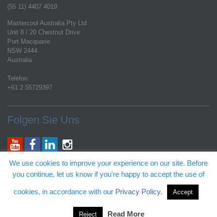
(55 11) 4407 4019
Mastercool Australia Pty Ltd
Unit 8 / 20 Chestnut Drive
Port Macquarie
NSW 2444
Australia
Telefon:
+61 2 55729397
Folgen Sie Uns
Allgemeine E-mail:
We use cookies to improve your experience on our site. Before
customerservice@mastercool.com
you continue, let us know if you're happy to accept the use of
Technischer Produktsupport:
techs@mastercool.com
cookies, in accordance with our
Privacy Policy
.
Accept
Bestimmte Tätigkeiten von dieser Website können durch US Patente und
Marken abgedeckt werden.
Read More
Reject