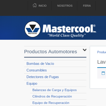
INICIO
NOSOTROS
FERIA
Productos Automotores
Produ
Lav
Bombas de Vacío
Consumibles
Detectores de Fugas
Equipo
Balanzas de Carga y Equipos
Cilindros de Recuperación
Equipo de Recuperación