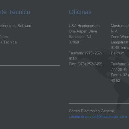
te Técnico
Oficinas
aciones de Software
USA Headquarters
Mastercoo
One Aspen Drive
N.V.
tiles
Randolph, NJ
Zone Waa
ia Técnica
07869
Laagstraat
9140 Tems
Teléfono: (973) 252-
Belgium
9119
Fax: (973) 252-2455
Teléfono: +
777 28 48
Fax: + 32 
40 62
Correo Electrónico General:
customerservice@mastercool.com