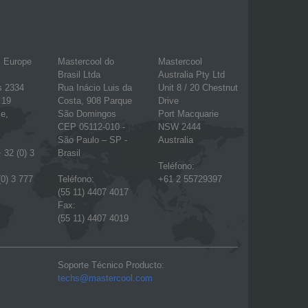
l Europe
Mastercool do
Mastercool
Brasil Ltda
Australia Pty Ltd
s 2334
Rua Inácio Luis da
Unit 8 / 20 Chestnut
 19
Costa, 908 Parque
Drive
e,
São Domingos
Port Macquarie
CEP 05112-010 -
NSW 2444
São Paulo – SP -
Australia
 32 (0) 3
Brasil
Teléfono:
(0) 3 777
Teléfono:
+61 2 55729397
(55 11) 4407 4017
Fax:
(55 11) 4407 4019
Soporte Técnico Producto:
techs@mastercool.com