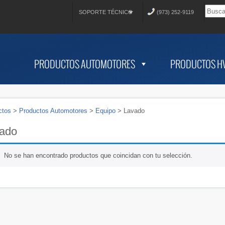
SOPORTE TÉCNICO
(973) 252-9119
PRODUCTOS AUTOMOTORES
PRODUCTOS H
ctos
>
Productos Automotores
>
Equipo
>
Lavado
ado
No se han encontrado productos que coincidan con tu selección.