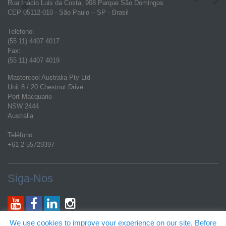
Rua Inácio Luis da Costa, 908 Parque São Domingos
CEP 05112-010 - São Paulo – SP - Brasil
Teléfono:
(55 11) 4407 4017
Fax:
(55 11) 4407 4019
Mastercool Australia Pty Ltd
Unit 8 / 20 Chestnut Drive
Port Macquarie
NSW 2444
Australia
Teléfono:
+61 2 55729397
Siga-Nos
Correo Electrónico General:
We use cookies to improve your experience on our site. Before