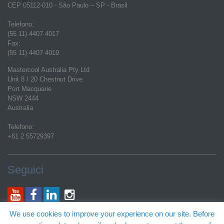
CEP 05112-010 - São Paulo – SP - Brasil
Telefono:
(55 11) 4407 4017
Fax:
(55 11) 4407 4019
Mastercool Australia Pty Ltd
Unit 8 / 20 Chestnut Drive
Port Macquarie
NSW 2444
Australia
Telefono:
+61 2 55729397
Seguici
Indirizzo Email Generale:
We use cookies to improve your experience on our site. Before
customerservice@mastercool.com