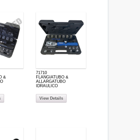
71710
O &
FLANGIATUBO &
BO
ALLARGATUBO
IDRAULICO
s
View Details