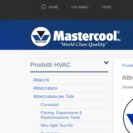
HOME
CHI SIAMO
FIERE
Prodotti HVAC
Prodot
Att
Attacchi
Showin
Attrezzatura
Attrezzatura per Tubi
Curvatubi
Flaring, Espansione &
Rastremazione Tools
Mini-Split Tool Kit