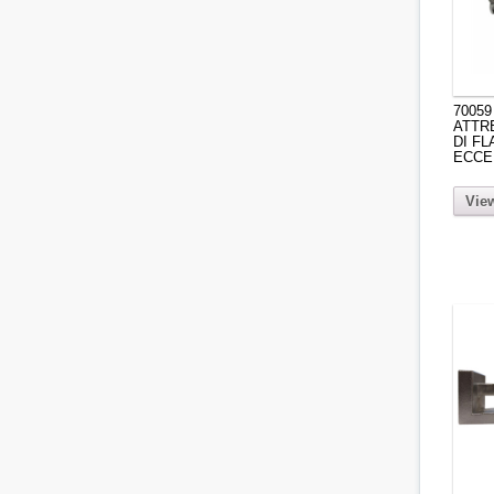
70059
ATTR
DI F
ECCE
View