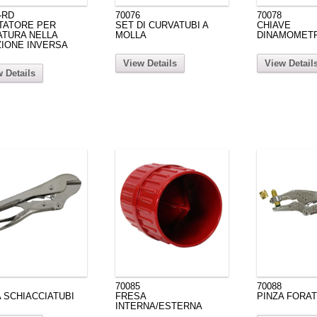
-RD
70076
70078
TATORE PER
SET DI CURVATUBI A
CHIAVE
ATURA NELLA
MOLLA
DINAMOMET
ZIONE INVERSA
View Details
View Detail
 Details
70085
70088
 SCHIACCIATUBI
FRESA
PINZA FORAT
INTERNA/ESTERNA