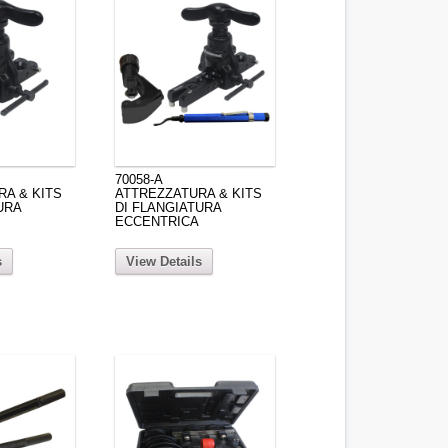
70058-A
A & KITS
ATTREZZATURA & KITS
URA
DI FLANGIATURA
ECCENTRICA
s
View Details