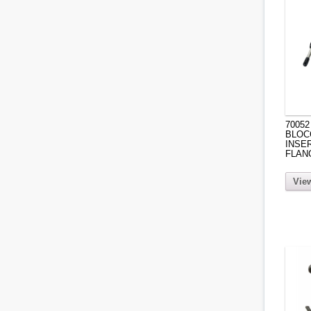
70052
BLOC
INSER
FLAN
View