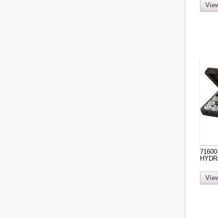
View
71600
HYDR
View