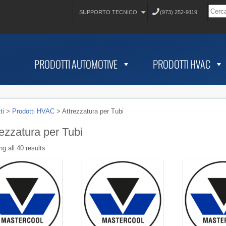
SUPPORTO TECNICO
(973) 252-9119
PRODOTTI AUTOMOTIVE
PRODOTTI HVAC
ti
>
Prodotti HVAC
>
Attrezzatura per Tubi
rezzatura per Tubi
g all 40 results