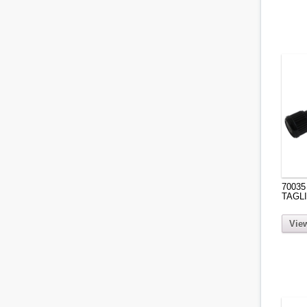
70035
TAGL
View