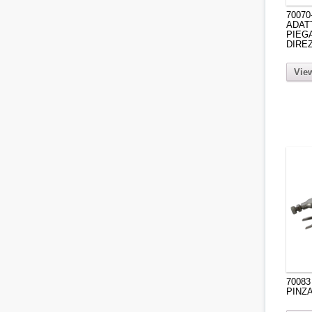
70070
ADAT
PIEG
DIRE
View
70083
PINZA