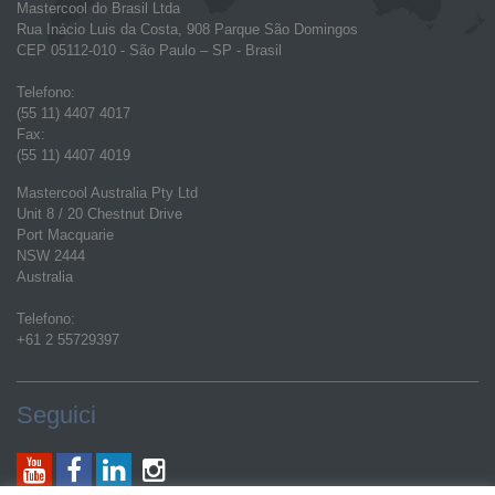
Mastercool do Brasil Ltda
Rua Inácio Luis da Costa, 908 Parque São Domingos
CEP 05112-010 - São Paulo – SP - Brasil
Telefono:
(55 11) 4407 4017
Fax:
(55 11) 4407 4019
Mastercool Australia Pty Ltd
Unit 8 / 20 Chestnut Drive
Port Macquarie
NSW 2444
Australia
Telefono:
+61 2 55729397
Seguici