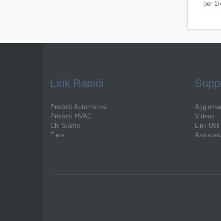
per 1/
Link Rapidi
Suppo
Prodotti Automotive
Aggiorna
Prodotti HVAC
Videos
Chi Siamo
Link Utili
Fiere
Assisten