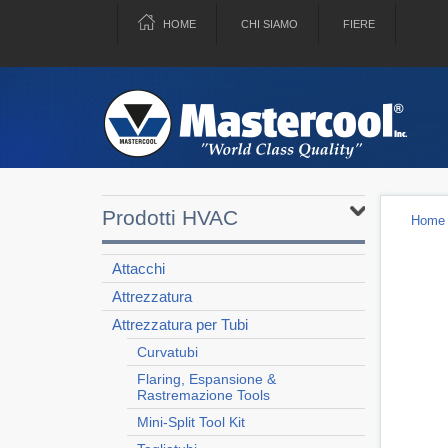
HOME
CHI SIAMO
FIERE
Prodotti HVAC
Home
Attacchi
Attrezzatura
Attrezzatura per Tubi
Curvatubi
Flaring, Espansione &
Rastremazione Tools
Mini-Split Tool Kit