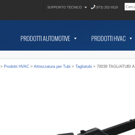
SUPPORTO TECNICO
(973) 252-9119
PRODOTTI AUTOMOTIVE
PRODOTTI HVAC
>
Prodotti HVAC
>
Attrezzatura per Tubi
>
Tagliatubi
> 70038 TAGLIATUBI 