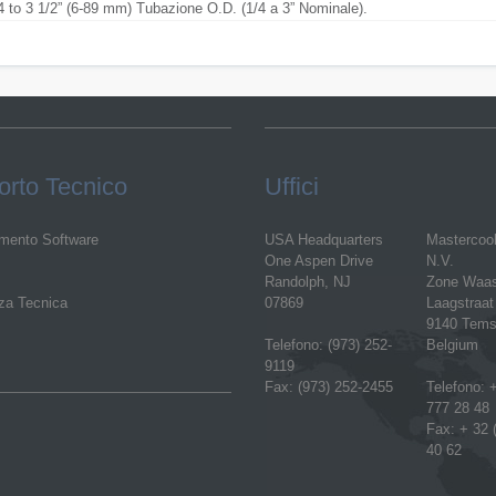
4 to 3 1/2” (6-89 mm) Tubazione O.D. (1/4 a 3” Nominale).
rto Tecnico
Uffici
mento Software
USA Headquarters
Mastercoo
One Aspen Drive
N.V.
Randolph, NJ
Zone Waa
za Tecnica
07869
Laagstraat
9140 Tems
Telefono: (973) 252-
Belgium
9119
Fax: (973) 252-2455
Telefono: +
777 28 48
Fax: + 32 
40 62