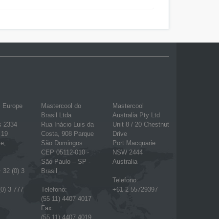
l Europe
Mastercool do
Mastercool
Brasil Ltda
Australia Pty Ltd
s 2334
Rua Inácio Luis da
Unit 8 / 20 Chestnut
 19
Costa, 908 Parque
Drive
e,
São Domingos
Port Macquarie
CEP 05112-010 -
NSW 2444
São Paulo – SP -
Australia
 32 (0) 3
Brasil
Telefono:
(0) 3 777
Telefono:
+61 2 55729397
(55 11) 4407 4017
Fax:
(55 11) 4407 4019