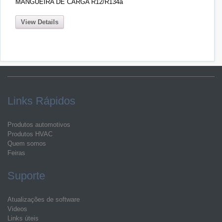
MANGUEIRA DE CARGA R12/R134a
View Details
Links Rápidos
Produtos automotivos
Produtos HVAC
Quem somos
Feiras
Suporte
Atualizações de software
Videos
Links úteis