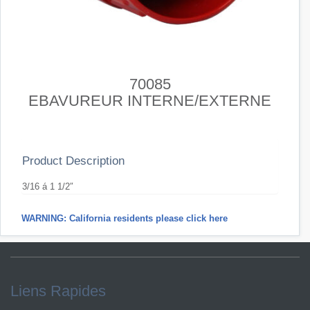
70085
EBAVUREUR INTERNE/EXTERNE
Product Description
3/16 á 1 1/2″
WARNING: California residents please click here
Liens Rapides