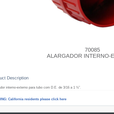
70085
ALARGADOR INTERNO-
uct Description
dor interno-externo para tubo com D.E. de 3/16 a 1 ½”.
NG: California residents please click here