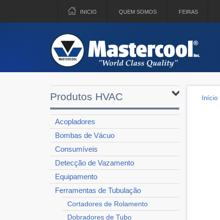
INICIO
QUEM SOMOS
FEIRAS
Produtos HVAC
Início
Acopladores
Bombas de Vácuo
Consumíveis
Detecção de Vazamento
Equipamento
Ferramentas de Tubulação
Cortadores de Rolamento
Dobradores de Tubo