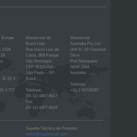
l Europe
Mastercool do
Mastercool
Brasil Ltda
Australia Pty Ltd
s 2334
Rua Inácio Luis da
Unit 8 / 20 Chestnut
 19
Costa, 908 Parque
Drive
e,
São Domingos
Port Macquarie
CEP 05112-010 -
NSW 2444
São Paulo – SP -
Australia
 32 (0) 3
Brasil
Telefone:
(0) 3 777
Telefone:
+61 2 55729397
(55 11) 4407 4017
Fax:
(55 11) 4407 4019
Suporte Técnico de Produtos:
techs@mastercool.com