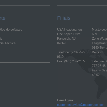
rte
Filiais
ções de software
USA Headquarters
Mastercoo
One Aspen Drive
N.V.
is
Randolph, NJ
Zone Waa
cia Técnica
07869
Laagstraat
9140 Tems
Telefone: (973) 252-
Belgium
9119
Fax: (973) 252-2455
Telefone: +
777 28 48
Fax: + 32 
40 62
E-mail geral:
customerservice@mastercool.com