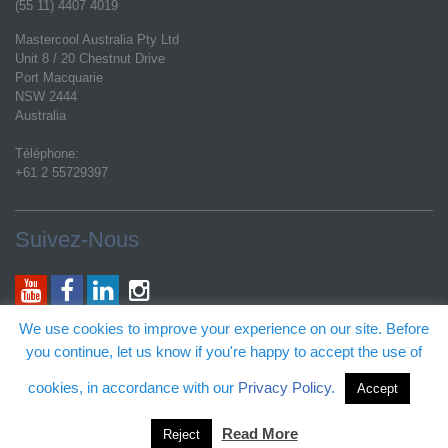
(55 11) 4407 4019
Mastercool Australia Pty Ltd
Unit 8 / 20 Chestnut Drive
Port Macquarie
NSW 2444
Australia
Téléphone:
+61 2 55729397
Suivez-Nous
E-mail général:
We use cookies to improve your experience on our site. Before
customerservice@mastercool.com
you continue, let us know if you're happy to accept the use of
Support technique produit:
techs@mastercool.com
cookies, in accordance with our
Privacy Policy
.
Accept
Certaines activités offertes par ce site pourront être couvertes par des brevets
et des marques de fabrique des Etats-Unis.
Read More
Reject