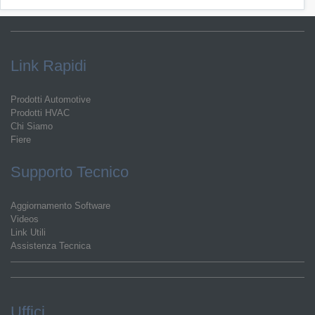
Link Rapidi
Prodotti Automotive
Prodotti HVAC
Chi Siamo
Fiere
Supporto Tecnico
Aggiornamento Software
Videos
Link Utili
Assistenza Tecnica
Uffici