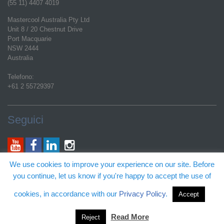
(55 11) 4407 4019
Mastercool Australia Pty Ltd
Unit 8 / 20 Chestnut Drive
Port Macquarie
NSW 2444
Australia
Telefono:
+61 2 55729397
Seguici
Indirizzo Email Generale:
We use cookies to improve your experience on our site. Before
customerservice@mastercool.com
you continue, let us know if you're happy to accept the use of
Supporto Tecnico Prodotti:
techs@mastercool.com
cookies, in accordance with our
Privacy Policy
.
Accept
Alcune attivita' proposte da questo sito potrebbero essere coperte da brevetti
e/o marchi USA
Read More
Reject