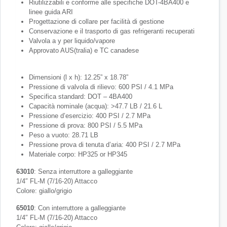
Riutilizzabili e conforme alle specifiche DOT-4BA400 e
linee guida ARI
Progettazione di collare per facilità di gestione
Conservazione e il trasporto di gas refrigeranti recuperati
Valvola a y per liquido/vapore
Approvato AUS(tralia) e TC canadese
Dimensioni (l x h): 12.25” x 18.78”
Pressione di valvola di rilievo: 600 PSI / 4.1 MPa
Specifica standard: DOT – 4BA400
Capacità nominale (acqua): >47.7 LB / 21.6 L
Pressione d’esercizio: 400 PSI / 2.7 MPa
Pressione di prova: 800 PSI / 5.5 MPa
Peso a vuoto: 28.71 LB
Pressione prova di tenuta d’aria: 400 PSI / 2.7 MPa
Materiale corpo: HP325 or HP345
63010
: Senza interruttore a galleggiante
1/4″ FL-M (7/16-20) Attacco
Colore: giallo/grigio
65010
: Con interruttore a galleggiante
1/4″ FL-M (7/16-20) Attacco