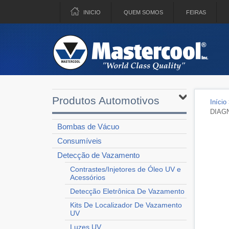
INICIO
QUEM SOMOS
FEIRAS
Produtos Automotivos
Início
DIAG
Bombas de Vácuo
Consumíveis
Detecção de Vazamento
Contrastes/Injetores de Óleo UV e
Acessórios
Detecção Eletrônica De Vazamento
Kits De Localizador De Vazamento
UV
Luzes UV