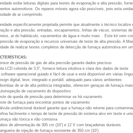
nidade exibe leituras digitais para testes de evaporação e alta pressão, for
entos automotivos. Os reparos móveis agora são possíveis, pois esta unidad
sidade de ar comprimido.
nidade especificamente projetada permite que atualmente o técnico localize e
ação e alta pressão, entradas, escapamentos, linhas de vácuo, sistemas de re
reios, ar do habitáculo, vazamentos de água e muito mais. . Este kit vem c
pressão de evaporação e recursos universais de teste de alta pressão. A Mast
idade de realizar testes completos de detecção de fumaça automotiva em um
CTERÍSTICAS:
ensor de pressão de gás de alta precisão garante dados precisos
la LCD colorida de 3,5”, fornece leitura intuitiva e clara dos dados de teste
 software operacional guiado é fácil de usar e está disponível em várias língu
sign digital, leve, integrado e portátil, adequado para vários ambientes
 bombas de ar de alta potência integradas, oferecem geraçao de fumaça mais
utoinspeção de vazamento do dispositivo
este de queda de pressão para determinar se há vazamento
este de fumaça para encontrar pontos de vazamento
álvula unidirecional durável garante que a fumaça não retorne para contaminar
efina facilmente o tempo de teste de pressão do sistema alvo em teste e un
umaça não tóxica e não corrosiva
abos de alimentação de 305 cm (10’) e 12 V com braçadeiras duráveis
angueira de injeção de fumaça resistente de 350 cm (10’)