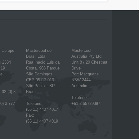
l Europe
Mastercool do
Mastercool
Brasil Ltda
Australia Pty Ltd
s 2334
Rua Inácio Luis da
Unit 8 / 20 Chestnut
 19
Costa, 908 Parque
Drive
e,
São Domingos
Port Macquarie
CEP 05112-010 -
NSW 2444
São Paulo – SP -
Australia
 32 (0) 3
Brasil
Telefone:
(0) 3 777
Telefone:
+61 2 55729397
(55 11) 4407 4017
Fax:
(55 11) 4407 4019