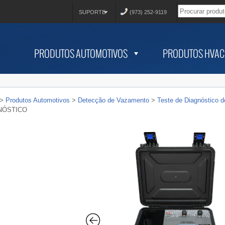
SUPORTE
(973) 252-9119
PRODUTOS AUTOMOTIVOS
PRODUTOS HVAC
>
Produtos Automotivos
>
Detecção de Vazamento
>
Teste de Diagnóstico 
NÓSTICO