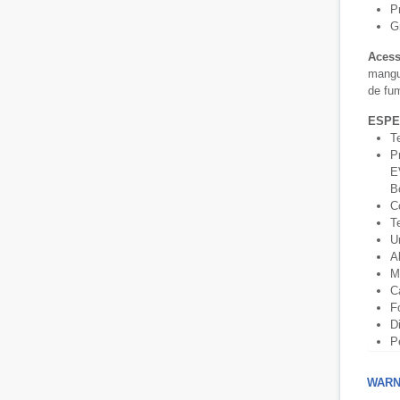
P
G
Acess
mangue
de fu
ESPE
T
P
E
B
C
T
U
A
M
C
F
D
P
WARNI