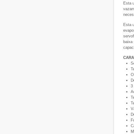
Esta u
vazam
neces
Esta u
evapor
servof
baixa 
capac
CARA
S
Te
O
De
3
A
T
T
V
D
F
C
M