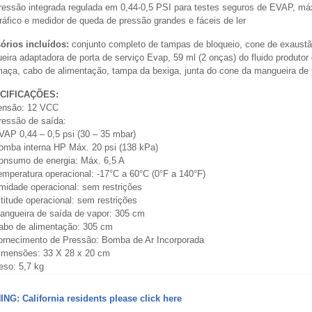
ressão integrada regulada em 0,44-0,5 PSI para testes seguros de EVAP, máx
ráfico e medidor de queda de pressão grandes e fáceis de ler
órios incluídos:
conjunto completo de tampas de bloqueio, cone de exaustã
ira adaptadora de porta de serviço Evap, 59 ml (2 onças) do fluido produto
maça, cabo de alimentação, tampa da bexiga, junta do cone da mangueira de
CIFICAÇÕES:
ensão: 12 VCC
ressão de saída:
VAP 0,44 – 0,5 psi (30 – 35 mbar)
omba interna HP Máx. 20 psi (138 kPa)
onsumo de energia: Máx. 6,5 A
emperatura operacional: -17°C a 60°C (0°F a 140°F)
midade operacional: sem restrições
ltitude operacional: sem restrições
angueira de saída de vapor: 305 cm
abo de alimentação: 305 cm
ornecimento de Pressão: Bomba de Ar Incorporada
imensões: 33 X 28 x 20 cm
eso: 5,7 kg
NG: California residents please click here