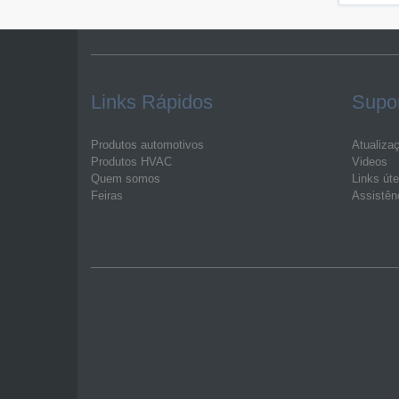
Links Rápidos
Supo
Produtos automotivos
Atualiza
Produtos HVAC
Videos
Quem somos
Links úte
Feiras
Assistên