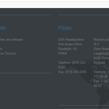
rte
Filiais
ções de software
USA Headquarters
Mastercoo
One Aspen Drive
N.V.
is
Randolph, NJ
Zone Waa
cia Técnica
07869
Laagstraat
9140 Tems
Telefone: (973) 252-
Belgium
9119
Fax: (973) 252-2455
Telefone: +
777 28 48
Fax: + 32 
40 62