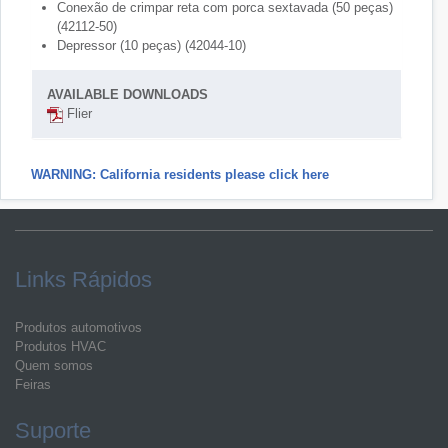
Conexão de crimpar reta com porca sextavada (50 peças)
(42112-50)
Depressor (10 peças) (42044-10)
AVAILABLE DOWNLOADS
Flier
WARNING: California residents please click here
Links Rápidos
Produtos automotivos
Produtos HVAC
Quem somos
Feiras
Suporte