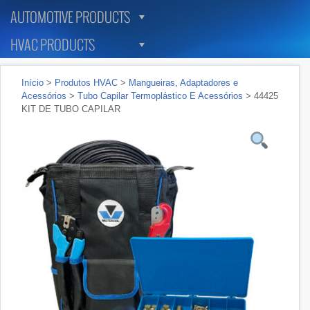
AUTOMOTIVE PRODUCTS
HVAC PRODUCTS
Início
>
Produtos HVAC
>
Mangueiras, Adaptadores e
Acessórios
>
Tubo Capilar Termoplástico E Acessórios
> 44425
KIT DE TUBO CAPILAR