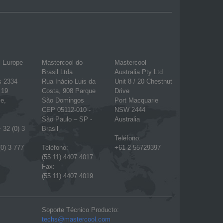
l Europe
Mastercool do
Mastercool
Brasil Ltda
Australia Pty Ltd
s 2334
Rua Inácio Luis da
Unit 8 / 20 Chestnut
 19
Costa, 908 Parque
Drive
e,
São Domingos
Port Macquarie
CEP 05112-010 -
NSW 2444
São Paulo – SP -
Australia
 32 (0) 3
Brasil
Teléfono:
(0) 3 777
Teléfono:
+61 2 55729397
(55 11) 4407 4017
Fax:
(55 11) 4407 4019
Soporte Técnico Producto:
techs@mastercool.com