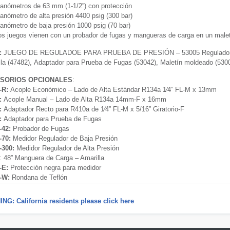
anómetros de 63 mm (1-1/2”) con protección
anómetro de alta presión 4400 psig (300 bar)
anómetro de baja presión 1000 psig (70 bar)
os juegos vienen con un probador de fugas y mangueras de carga en un male
:
JUEGO DE REGULADOE PARA PRUEBA DE PRESIÓN – 53005 Regulador de l
lla (47482), Adaptador para Prueba de Fugas (53042), Maletín moldeado (530
SORIOS OPCIONALES
:
-R:
Acople Económico – Lado de Alta Estándar R134a 1⁄4” FL-M x 13mm
:
Acople Manual – Lado de Alta R134a 14mm-F x 16mm
:
Adaptador Recto para R410a de 1⁄4” FL-M x 5/16” Giratorio-F
:
Adaptador para Prueba de Fugas
-42:
Probador de Fugas
-70:
Medidor Regulador de Baja Presión
-300:
Medidor Regulador de Alta Presión
: 48” Manguera de Carga – Amarilla
-E:
Protección negra para medidor
-W:
Rondana de Teflón
NG: California residents please click here