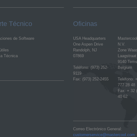
te Técnico
Oficinas
aciones de Software
USA Headquarters
Mastercoo
One Aspen Drive
N.V.
tiles
Randolph, NJ
Zone Waa
ia Técnica
07869
Laagstraat
9140 Tems
Teléfono: (973) 252-
Belgium
9119
Fax: (973) 252-2455
Teléfono: +
777 28 48
Fax: + 32 
40 62
Correo Electrónico General:
customerservice@mastercool.com