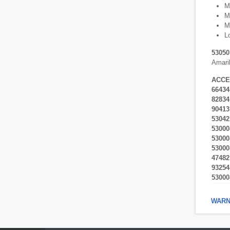
M
M
M
L
53050
Amari
ACCE
66434
82834
90413
53042
53000
53000
53000
47482
93254
53000
WARNI