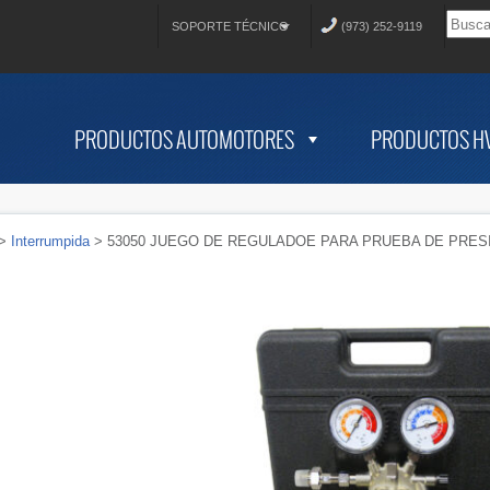
SOPORTE TÉCNICO
(973) 252-9119
PRODUCTOS AUTOMOTORES
PRODUCTOS H
>
Interrumpida
> 53050 JUEGO DE REGULADOE PARA PRUEBA DE PRES