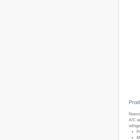
Prod
Nuevo 
A/C au
refrig
P
Ma