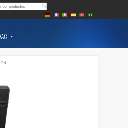
VAC
IÓN