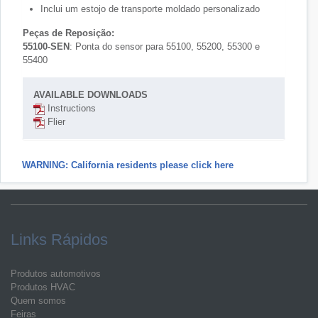
Inclui um estojo de transporte moldado personalizado
Peças de Reposição:
55100-SEN
: Ponta do sensor para 55100, 55200, 55300 e
55400
AVAILABLE DOWNLOADS
Instructions
Flier
WARNING: California residents please click here
Links Rápidos
Produtos automotivos
Produtos HVAC
Quem somos
Feiras