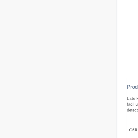
Prod
Este k
facil 
detec
CAR