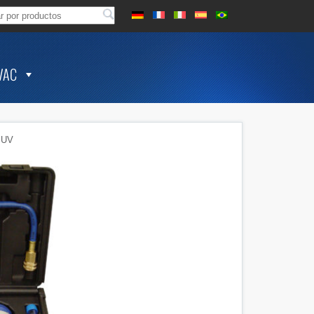
VAC
 UV