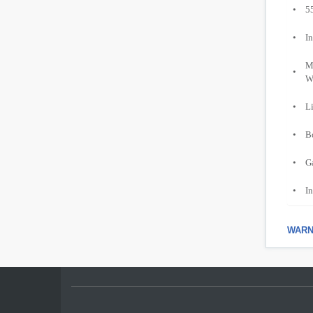
•
5
•
In
M
•
W
•
Li
•
Bo
•
G
•
In
WARNI