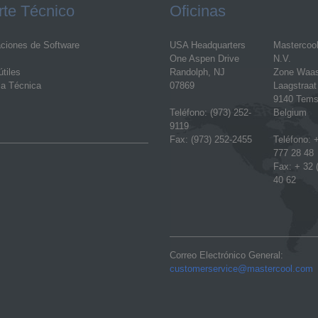
te Técnico
Oficinas
aciones de Software
USA Headquarters
Mastercoo
One Aspen Drive
N.V.
tiles
Randolph, NJ
Zone Waa
ia Técnica
07869
Laagstraat
9140 Tems
Teléfono: (973) 252-
Belgium
9119
Fax: (973) 252-2455
Teléfono: +
777 28 48
Fax: + 32 
40 62
Correo Electrónico General:
customerservice@mastercool.com