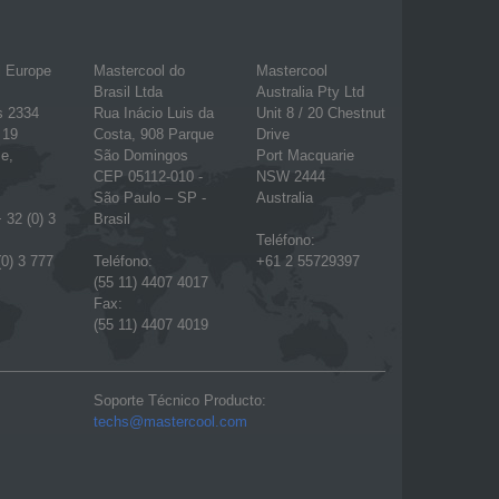
l Europe
Mastercool do
Mastercool
Brasil Ltda
Australia Pty Ltd
s 2334
Rua Inácio Luis da
Unit 8 / 20 Chestnut
 19
Costa, 908 Parque
Drive
e,
São Domingos
Port Macquarie
CEP 05112-010 -
NSW 2444
São Paulo – SP -
Australia
 32 (0) 3
Brasil
Teléfono:
(0) 3 777
Teléfono:
+61 2 55729397
(55 11) 4407 4017
Fax:
(55 11) 4407 4019
Soporte Técnico Producto:
techs@mastercool.com