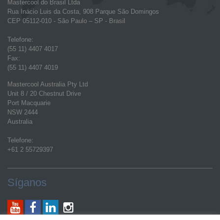
Mastercool do Brasil Ltda
Rua Inácio Luis da Costa, 908 Parque São Domingos
CEP 05112-010 - São Paulo – SP - Brasil
Telefone:
(55 11) 4407 4017
Fax:
(55 11) 4407 4019
Mastercool Australia Pty Ltd
Unit 8 / 20 Chestnut Drive
Port Macquarie
NSW 2444
Australia
Telefone:
+61 2 55729397
Síganos