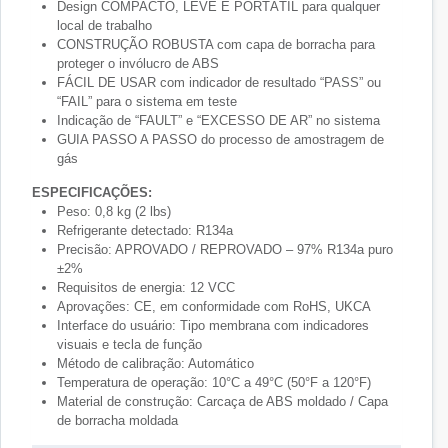
Design COMPACTO, LEVE E PORTÁTIL para qualquer
local de trabalho
CONSTRUÇÃO ROBUSTA com capa de borracha para
proteger o invólucro de ABS
FÁCIL DE USAR com indicador de resultado “PASS” ou
“FAIL” para o sistema em teste
Indicação de “FAULT” e “EXCESSO DE AR” no sistema
GUIA PASSO A PASSO do processo de amostragem de
gás
ESPECIFICAÇÕES:
Peso: 0,8 kg (2 lbs)
Refrigerante detectado: R134a
Precisão: APROVADO / REPROVADO – 97% R134a puro
±2%
Requisitos de energia: 12 VCC
Aprovações: CE, em conformidade com RoHS, UKCA
Interface do usuário: Tipo membrana com indicadores
visuais e tecla de função
Método de calibração: Automático
Temperatura de operação: 10°C a 49°C (50°F a 120°F)
Material de construção: Carcaça de ABS moldado / Capa
de borracha moldada