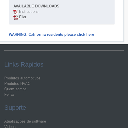
AVAILABLE DOWNLOADS
Instructions
Flier
WARNING: California residents please click here
Links Rápidos
Produtos automotivos
Produtos HVAC
Quem somos
Feiras
Suporte
Atualizações de software
Videos