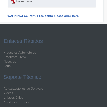
Instructions
WARNING: California residents please click here
Enlaces Rápidos
Productos Automotores
Productos HVAC
Nosotros
Feria
Soporte Técnico
Actualizaciones de Software
Videos
Enlaces útiles
Asistencia Técnica