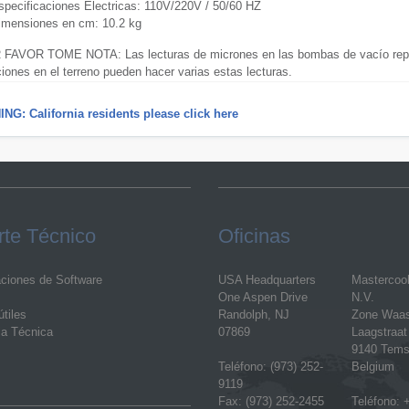
specificaciones Electricas: 110V/220V / 50/60 HZ
imensiones en cm: 10.2 kg
 FAVOR TOME NOTA: Las lecturas de micrones en las bombas de vacío repre
iones en el terreno pueden hacer varias estas lecturas.
NG: California residents please click here
te Técnico
Oficinas
aciones de Software
USA Headquarters
Mastercoo
One Aspen Drive
N.V.
tiles
Randolph, NJ
Zone Waa
ia Técnica
07869
Laagstraat
9140 Tems
Teléfono: (973) 252-
Belgium
9119
Fax: (973) 252-2455
Teléfono: +