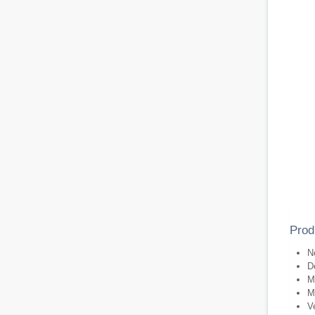
Prod
N
De
M
M
V