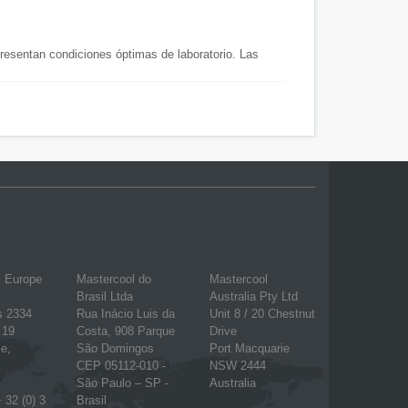
sentan condiciones óptimas de laboratorio. Las
l Europe
Mastercool do
Mastercool
Brasil Ltda
Australia Pty Ltd
s 2334
Rua Inácio Luis da
Unit 8 / 20 Chestnut
 19
Costa, 908 Parque
Drive
e,
São Domingos
Port Macquarie
CEP 05112-010 -
NSW 2444
São Paulo – SP -
Australia
 32 (0) 3
Brasil