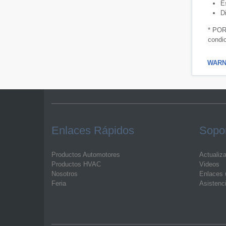
E
D
* POR
condic
WARNI
Enlaces Rápidos
Sopor
Productos Automotores
Actualiz
Productos HVAC
Videos
Nosotros
Enlaces ú
Feria
Asistenc