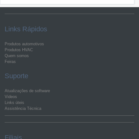
Links Rápidos
Produtos automotivos
Produtos HVAC
Quem somos
Feiras
Suporte
Atualizações de software
Videos
Links úteis
Assistência Técnica
Filiais