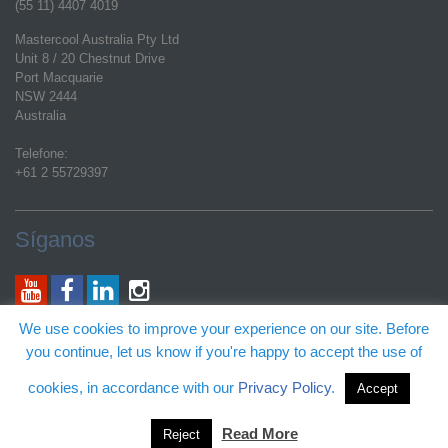
(55 11) 4407 4019
Mastercool Australia Pty Ltd
Unit 8 / 20 Chestnut Drive
Port Macquarie
NSW 2444
Australia
Telefone:
+61 2 55729397
Síganos
E-mail geral:
We use cookies to improve your experience on our site. Before
customerservice@mastercool.com
you continue, let us know if you're happy to accept the use of
Suporte Técnico de Produtos:
techs@mastercool.com
cookies, in accordance with our
Privacy Policy
.
Accept
Certas atividades fornecidas por este website podem estar protegidas pelo
departamento de marcas & patentes dos Estados Unidos
Read More
Reject