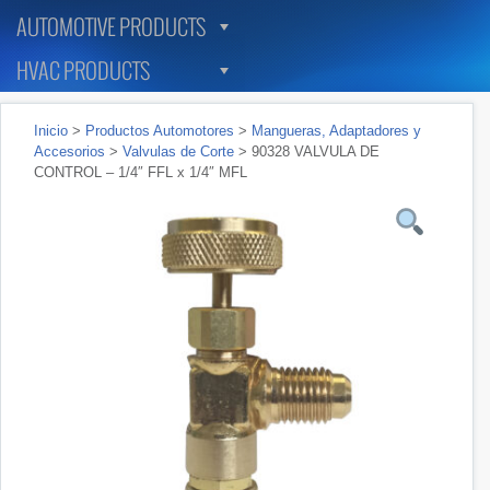
AUTOMOTIVE PRODUCTS
HVAC PRODUCTS
Inicio
>
Productos Automotores
>
Mangueras, Adaptadores y
Accesorios
>
Valvulas de Corte
> 90328 VALVULA DE
CONTROL – 1/4″ FFL x 1/4″ MFL