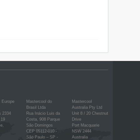
l Europe
Mastercool do
Mastercool
Brasil Ltda
Australia Pty Ltd
s 2334
Rua Inácio Luis da
Unit 8 / 20 Chestnut
 19
Costa, 908 Parque
Drive
e,
São Domingos
Port Macquarie
CEP 05112-010 -
NSW 2444
São Paulo – SP -
Australia