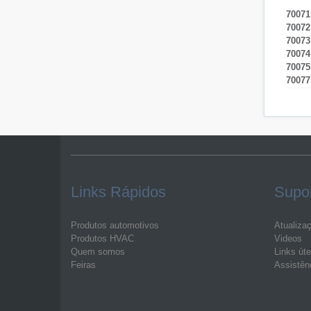
70071
70072
70073
70074
70075
70077
Links Rápidos
Supo
Produtos automotivos
Atualiza
Produtos HVAC
Videos
Quem somos
Links úte
Feiras
Assistên