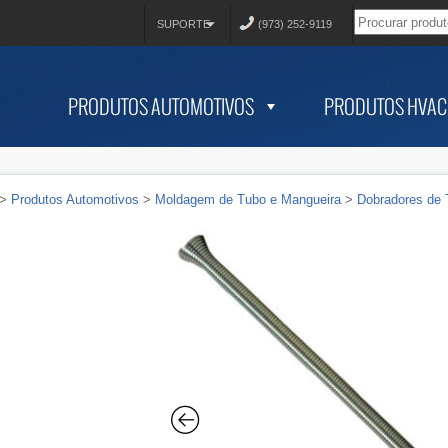
SUPORTE
(973) 252-9119
PRODUTOS AUTOMOTIVOS
PRODUTOS HVAC
>
Produtos Automotivos
>
Moldagem de Tubo e Mangueira
>
Dobradores de 