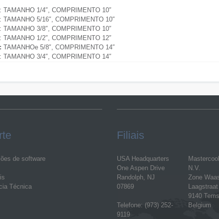
: TAMANHO 1/4″, COMPRIMENTO
10″
: TAMANHO 5/16″, COMPRIMENTO 10″
: TAMANHO 3/8″, COMPRIMENTO 10″
: TAMANHO 1/2″, COMPRIMENTO 12″
:
TAMANHOe 5/8″, COMPRIMENTO 14″
: TAMANHO 3/4″, COMPRIMENTO 14″
rte
Filiais
ções de software
USA Headquarters
Mastercoo
One Aspen Drive
N.V.
is
Randolph, NJ
Zone Waa
cia Técnica
07869
Laagstraat
9140 Tems
Telefone: (973) 252-
Belgium
9119