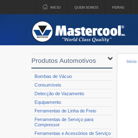
INICIO
QUEM SOMOS
FEIRAS
Produtos Automotivos
Início
Bombas de Vácuo
Consumíveis
Detecção de Vazamento
Equipamento
Ferramentas de Linha de Freio
Ferramentas de Serviço para
Compressor
Ferramentas e Acessórios de Serviço