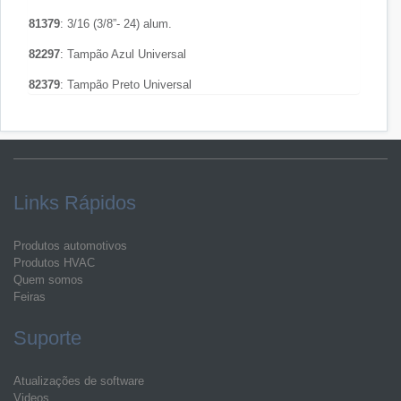
81379
: 3/16 (3/8”- 24) alum.
82297
: Tampão Azul Universal
82379
: Tampão Preto Universal
Links Rápidos
Produtos automotivos
Produtos HVAC
Quem somos
Feiras
Suporte
Atualizações de software
Videos