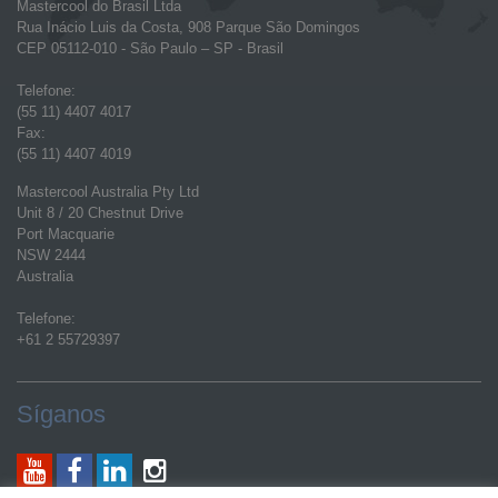
Mastercool do Brasil Ltda
Rua Inácio Luis da Costa, 908 Parque São Domingos
CEP 05112-010 - São Paulo – SP - Brasil
Telefone:
(55 11) 4407 4017
Fax:
(55 11) 4407 4019
Mastercool Australia Pty Ltd
Unit 8 / 20 Chestnut Drive
Port Macquarie
NSW 2444
Australia
Telefone:
+61 2 55729397
Síganos