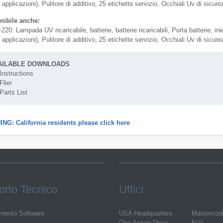
 applicazioni), Pulitore di additivo, 25 etichette servizio, Occhiali Uv di sicure
nibile anche:
220: Lampada UV ricaricabile, batterie, batterie ricaricabili, Porta batterie, in
 applicazioni), Pulitore di additivo, 25 etichette servizio, Occhiali Uv di sicure
AILABLE DOWNLOADS
Instructions
Flier
Parts List
NG: California residents please click here
rto Tecnico
Uffici
mento Software
USA Headquarters
Mastercoo
One Aspen Drive
N.V.