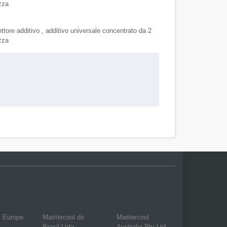
zza
iettore additivo , additivo universale concentrato da 2
zza
l Europe
Mastercool do
Mastercool
Brasil Ltda
Australia Pty Ltd