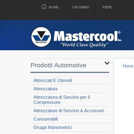
HOME
CHI SIAMO
FIERE
Prodotti Automotive
Home
Attrezzati E Utensili
Attrezzatura
Attrezzatura di Servizio per Il
Compressore
Attrezzature di Servizio & Accessori
Consumabili
Gruppi Manometrici