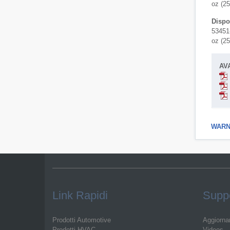
oz (25
Dispo
53451-
oz (25
AV
WARNI
Link Rapidi
Suppo
Prodotti Automotive
Aggiorna
Prodotti HVAC
Videos