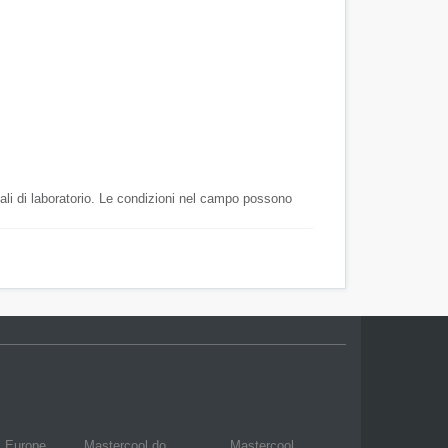
mali di laboratorio. Le condizioni nel campo possono
l Europe
Mastercool do
Mastercool