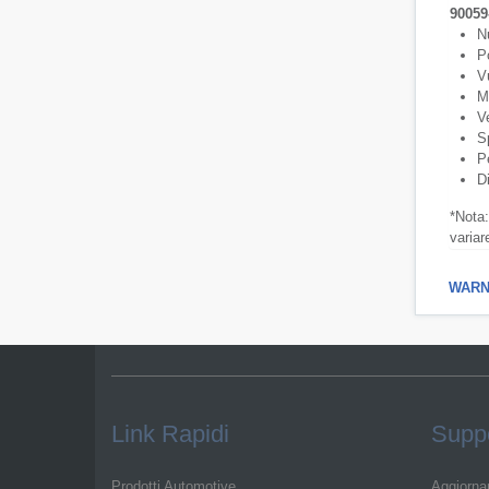
90059
N
Po
V
M
V
Sp
Pe
D
*Nota:
variar
WARNI
Link Rapidi
Suppo
Prodotti Automotive
Aggiorna