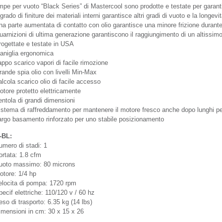
pe per vuoto “Black Series” di Mastercool sono prodotte e testate per garantire
 grado di finiture dei materiali interni garantisce altri gradi di vuoto e la longev
na parte aumentata di contatto con olio garantisce una minore frizione durant
arnizioni di ultima generazione garantiscono il raggiungimento di un altissimo 
rogettate e testate in USA
aniglia ergonomica
ppo scarico vapori di facile rimozione
ande spia olio con livelli Min-Max
lcola scarico olio di facile accesso
otore protetto elettricamente
entola di grandi dimensioni
istema di raffreddamento per mantenere il motore fresco anche dopo lunghi pe
argo basamento rinforzato per uno stabile posizionamento
-BL:
umero di stadi: 1
ortata: 1.8 cfm
uoto massimo: 80 microns
otore: 1/4 hp
elocita di pompa: 1720 rpm
ecif elettriche: 110/120 v / 60 hz
so di trasporto: 6.35 kg (14 lbs)
imensioni in cm: 30 x 15 x 26