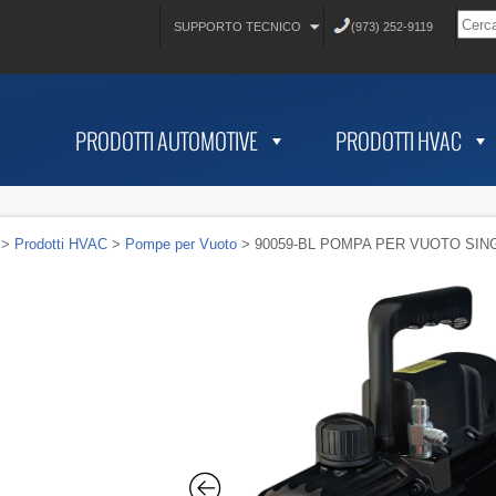
SUPPORTO TECNICO
(973) 252-9119
PRODOTTI AUTOMOTIVE
PRODOTTI HVAC
>
Prodotti HVAC
>
Pompe per Vuoto
> 90059-BL POMPA PER VUOTO SIN