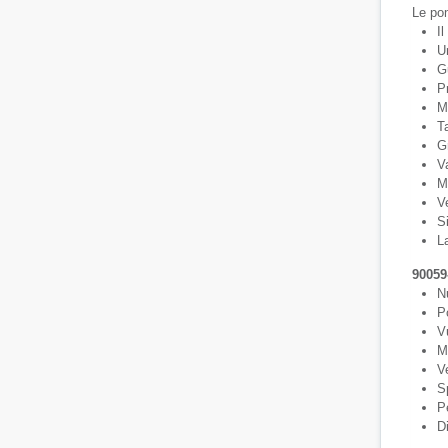
Le pom
Il
U
Gu
P
M
Ta
Gr
Va
M
V
S
L
90059
N
P
V
M
V
Sp
Pe
D