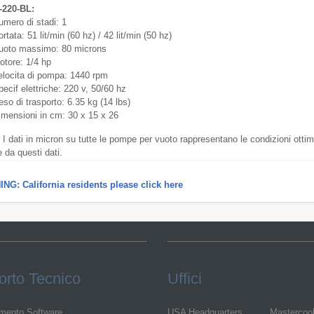
-220-BL:
umero di stadi: 1
rtata: 51 lit/min (60 hz) / 42 lit/min (50 hz)
uoto massimo: 80 microns
otore: 1/4 hp
elocita di pompa: 1440 rpm
ecif elettriche: 220 v, 50/60 hz
so di trasporto: 6.35 kg (14 lbs)
imensioni in cm: 30 x 15 x 26
 I dati in micron su tutte le pompe per vuoto rappresentano le condizioni otti
e da questi dati.
NG: California residents please click here
rto Tecnico
Uffici
mento Software
USA Headquarters
Mastercoo