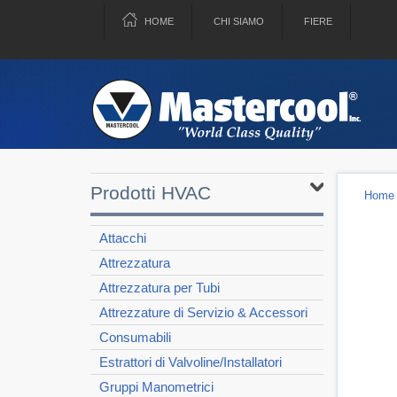
HOME
CHI SIAMO
FIERE
Prodotti HVAC
Home
Attacchi
Attrezzatura
Attrezzatura per Tubi
Attrezzature di Servizio & Accessori
Consumabili
Estrattori di Valvoline/Installatori
Gruppi Manometrici