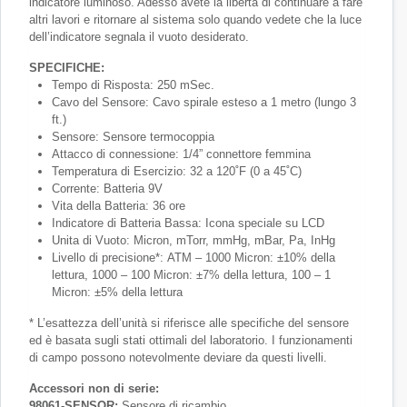
indicatore luminoso. Adesso avete la liberta di continuare a fare
altri lavori e ritornare al sistema solo quando vedete che la luce
dell’indicatore segnala il vuoto desiderato.
SPECIFICHE:
Tempo di Risposta: 250 mSec.
Cavo del Sensore: Cavo spirale esteso a 1 metro (lungo 3
ft.)
Sensore: Sensore termocoppia
Attacco di connessione: 1/4” connettore femmina
Temperatura di Esercizio: 32 a 120˚F (0 a 45˚C)
Corrente: Batteria 9V
Vita della Batteria: 36 ore
Indicatore di Batteria Bassa: Icona speciale su LCD
Unita di Vuoto: Micron, mTorr, mmHg, mBar, Pa, InHg
Livello di precisione*: ATM – 1000 Micron: ±10% della
lettura, 1000 – 100 Micron: ±7% della lettura, 100 – 1
Micron: ±5% della lettura
* L’esattezza dell’unità si riferisce alle specifiche del sensore
ed è basata sugli stati ottimali del laboratorio. I funzionamenti
di campo possono notevolmente deviare da questi livelli.
Accessori non di serie:
98061-SENSOR:
Sensore di ricambio