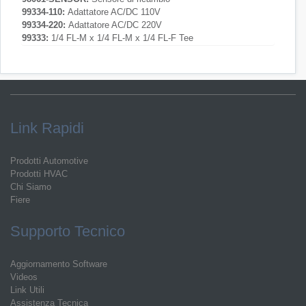
99334-110:
Adattatore AC/DC 110V
99334-220:
Adattatore AC/DC 220V
99333:
1/4 FL-M x 1/4 FL-M x 1/4 FL-F Tee
Link Rapidi
Prodotti Automotive
Prodotti HVAC
Chi Siamo
Fiere
Supporto Tecnico
Aggiornamento Software
Videos
Link Utili
Assistenza Tecnica