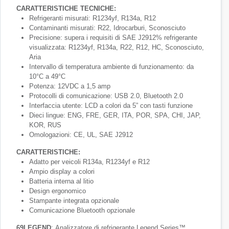
CARATTERISTICHE TECNICHE:
Refrigeranti misurati: R1234yf, R134a, R12
Contaminanti misurati: R22, Idrocarburi, Sconosciuto
Precisione: supera i requisiti di SAE J2912% refrigerante
visualizzata: R1234yf, R134a, R22, R12, HC, Sconosciuto,
Aria
Intervallo di temperatura ambiente di funzionamento: da
10°C a 49°C
Potenza: 12VDC a 1,5 amp
Protocolli di comunicazione: USB 2.0, Bluetooth 2.0
Interfaccia utente: LCD a colori da 5” con tasti funzione
Dieci lingue: ENG, FRE, GER, ITA, POR, SPA, CHI, JAP,
KOR, RUS
Omologazioni: CE, UL, SAE J2912
CARATTERISTICHE:
Adatto per veicoli R134a, R1234yf e R12
Ampio display a colori
Batteria interna al litio
Design ergonomico
Stampante integrata opzionale
Comunicazione Bluetooth opzionale
69LEGEND
: Analizzatore di refrigerante Legend Series™