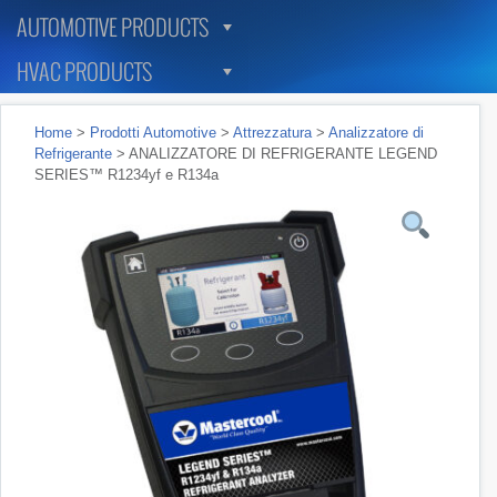
AUTOMOTIVE PRODUCTS
HVAC PRODUCTS
Home
>
Prodotti Automotive
>
Attrezzatura
>
Analizzatore di
Refrigerante
> ANALIZZATORE DI REFRIGERANTE LEGEND
SERIES™ R1234yf e R134a