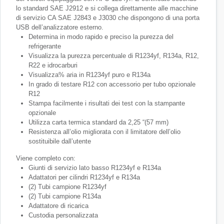
lo standard SAE J2912 e si collega direttamente alle macchine
di servizio CA SAE J2843 e J3030 che dispongono di una porta
USB dell’analizzatore esterno.
Determina in modo rapido e preciso la purezza del
refrigerante
Visualizza la purezza percentuale di R1234yf, R134a, R12,
R22 e idrocarburi
Visualizza% aria in R1234yf puro e R134a
In grado di testare R12 con accessorio per tubo opzionale
R12
Stampa facilmente i risultati dei test con la stampante
opzionale
Utilizza carta termica standard da 2,25 “(57 mm)
Resistenza all’olio migliorata con il limitatore dell’olio
sostituibile dall’utente
Viene completo con:
Giunti di servizio lato basso R1234yf e R134a
Adattatori per cilindri R1234yf e R134a
(2) Tubi campione R1234yf
(2) Tubi campione R134a
Adattatore di ricarica
Custodia personalizzata