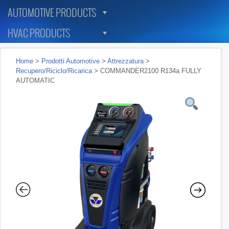
AUTOMOTIVE PRODUCTS
HVAC PRODUCTS
Home
>
Prodotti Automotive
>
Attrezzatura
>
Recupero/Riciclo/Ricarica
> COMMANDER2100 R134a FULLY
AUTOMATIC