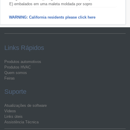
E) embalados em uma maleta moldada por sopro
WARNING: California residents please click here
Links Rápidos
Produtos automotivos
Produtos HVAC
Quem somos
Feiras
Suporte
Atualizações de software
Videos
Links úteis
Assistência Técnica