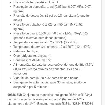
Exibição de temperatura: ˚F ou ˚C
Resolução de detecção: 1 psi (0,07 bar, 0,007 MPa, 0,07
kg/cm2)
Precisão de detecção: ±1 psi ou 1% da leitura (o que for
maior)
Pressão de trabalho: 0 a 725 psi (50 bar, 5MPa, 52
kg/cm2)
Pressão de prova: 1000 psi (70 bar, 7 MPa, 70kg/cm2)
(pressão tolerável sem danos internos)
Temperatura operacional: 32 a 122˚F (0 a 45˚C)
Temperatura de armazenamento: 10 a 120˚F (-12 a 49˚C)
Refrigerante: lb, kg
Óleo refrigerante: onças, ml
Conexões: M ACME de 1/2”
Alimentação: (1) bateria recarregável de íons de lítio (3,7 V
/ 8,14 Wh) (carga através do conector USB tipo C
fornecido)
Vida útil da bateria: 30 a 32 horas de uso normal
Desligamento automático: após 30 minutos, modo de
suspensão por 5 minutos
99936-EU:
Conjunto de manifolds inteligente R134a e R1234yf
com um conjunto de mangueiras de 72” (fêmea de 1/2” x
alargamento de 1/4”), Engates manuais R134a (82834-E/82934-