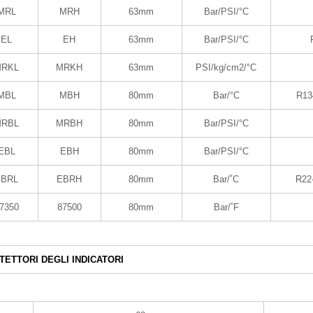
MRL
MRH
63mm
Bar/PSI/°C
EL
EH
63mm
Bar/PSI/°C
RKL
MRKH
63mm
PSI/kg/cm2/°C
MBL
MBH
80mm
Bar/°C
R13
RBL
MRBH
80mm
Bar/PSI/°C
EBL
EBH
80mm
Bar/PSI/°C
EBRL
EBRH
80mm
Bar/˚C
R22
7350
87500
80mm
Bar/˚F
TETTORI DEGLI INDICATORI