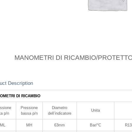
MANOMETRI DI RICAMBIO/PROTETTOR
uct Description
OMETRI DI RICAMBIO
ssione
Pressione
Diametro
Unita
ta p/n
bassa p/n
dell’indicatore
ML
MH
63mm
Bar/°C
R13