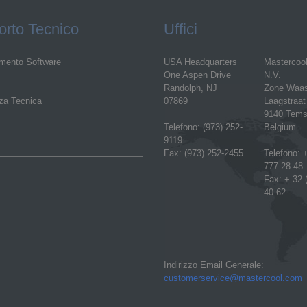
rto Tecnico
Uffici
mento Software
USA Headquarters
Mastercoo
One Aspen Drive
N.V.
Randolph, NJ
Zone Waa
za Tecnica
07869
Laagstraat
9140 Tems
Telefono: (973) 252-
Belgium
9119
Fax: (973) 252-2455
Telefono: +
777 28 48
Fax: + 32 
40 62
Indirizzo Email Generale:
customerservice@mastercool.com