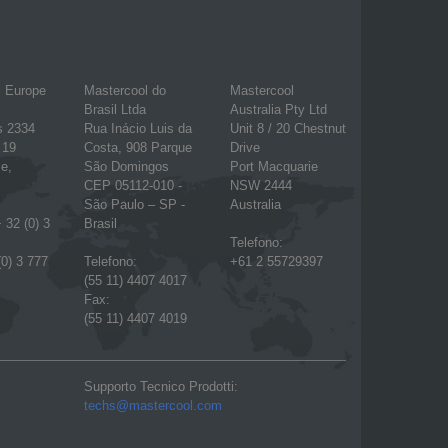
l Europe
Mastercool do
Mastercool
Brasil Ltda
Australia Pty Ltd
s 2334
Rua Inácio Luis da
Unit 8 / 20 Chestnut
 19
Costa, 908 Parque
Drive
e,
São Domingos
Port Macquarie
CEP 05112-010 -
NSW 2444
São Paulo – SP -
Australia
 32 (0) 3
Brasil
Telefono:
(0) 3 777
Telefono:
+61 2 55729397
(55 11) 4407 4017
Fax:
(55 11) 4407 4019
Supporto Tecnico Prodotti:
techs@mastercool.com